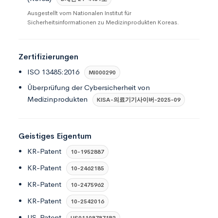
Ausgestellt vom Nationalen Institut für
Sicherheitsinformationen zu Medizinprodukten Koreas.
Zertifizierungen
ISO 13485:2016
MI000290
Überprüfung der Cybersicherheit von
Medizinprodukten
KISA-의료기기사이버-2025-09
Geistiges Eigentum
KR-Patent
10-1952887
KR-Patent
10-2462185
KR-Patent
10-2475962
KR-Patent
10-2542016
US-Patent
US011087871B2