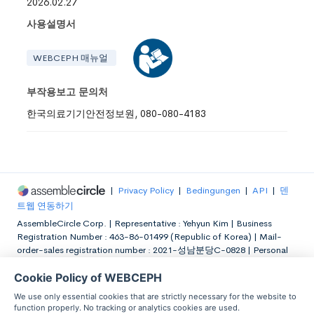
2026.02.27
사용설명서
WEBCEPH 매뉴얼
부작용보고 문의처
한국의료기기안전정보원, 080-080-4183
|
Privacy Policy
|
Bedingungen
|
API
|
덴
트웹 연동하기
AssembleCircle Corp. |
Representative : Yehyun Kim |
Business
Registration Number : 463-86-01499 (Republic of Korea) |
Mail-
order-sales registration number : 2021-성남분당C-0828 |
Personal
Information Officer : Yehyun Kim |
Address : 411-ho, 4th floor, 240,
Cookie Policy of WEBCEPH
Pangyoyeok-ro, Bundang-gu, Seongnam-si, Gyeonggi-do,
Republic of Korea |
Contact :
+82-31-697-0433
|
We use only essential cookies that are strictly necessary for the website to
support@webceph.com
|
©ASSEMBLECIRCLE. ALL RIGHTS
function properly. No tracking or analytics cookies are used.