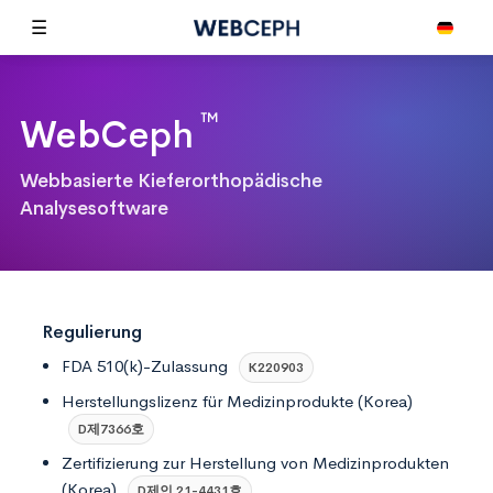
☰
™
Web
Ceph
Webbasierte Kieferorthopädische
Analysesoftware
Regulierung
FDA 510(k)-Zulassung
K220903
Herstellungslizenz für Medizinprodukte (Korea)
D제7366호
Zertifizierung zur Herstellung von Medizinprodukten
(Korea)
D제인 21-4431호