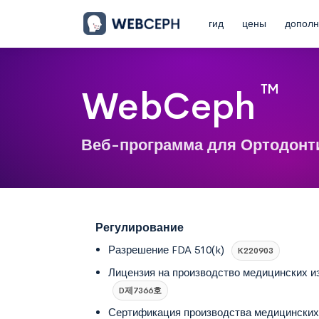
гид
цены
дополн
™
Web
Ceph
Веб-программа для Ортодонт
Регулирование
Разрешение FDA 510(k)
K220903
Лицензия на производство медицинских и
D제7366호
Сертификация производства медицинских