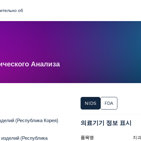
ительно об
ического Анализа
NIDS
FDA
зделий (Республика Корея)
의료기기 정보 표시
품목명
치
 изделий (Республика