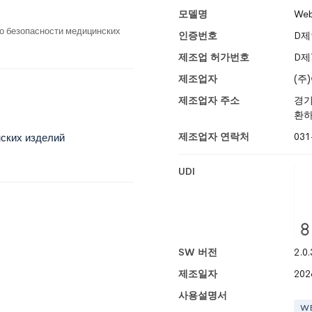
모델명
We
о безопасности медицинских
인증번호
D제
제조업 허가번호
D제
제조업자
(주
제조업자 주소
경기
환하
제조업자 연락처
031
ских изделий
UDI
SW 버전
2.0.
제조일자
202
사용설명서
W