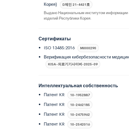
Корея)
D제인 21-4431호
Выдано Национальным институтом информации 
изделий Республики Корея.
Сертификаты
ISO 13485:2016
MI000290
Верификация кибербезопасности медицин
KISA-의료기기사이버-2025-09
Интеллектуальная собственность
Патент KR
10-1952887
Патент KR
10-2462185
Патент KR
10-2475962
Патент KR
10-2542016