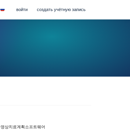
войти
создать учётную запись
과영상치료계획소프트웨어