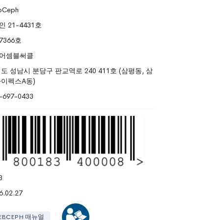
bCeph
인 21-4431호
7366호
)어셈블써클
도 성남시 분당구 판교역로 240 411호 (삼평동, 삼
이펙스A동)
-697-0433
3
6.02.27
EBCEPH 매뉴얼